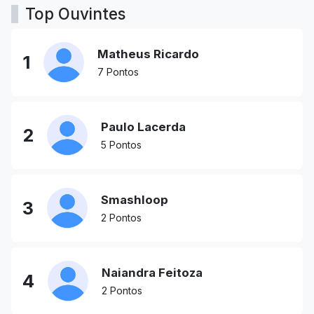
Top Ouvintes
Matheus Ricardo
1
7 Pontos
Paulo Lacerda
2
5 Pontos
Smashloop
3
2 Pontos
Naiandra Feitoza
4
2 Pontos