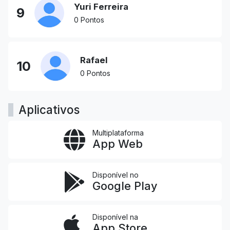
Yuri Ferreira
9
0 Pontos
Rafael
10
0 Pontos
Aplicativos
Multiplataforma
App Web
Disponível no
Google Play
Disponível na
App Store