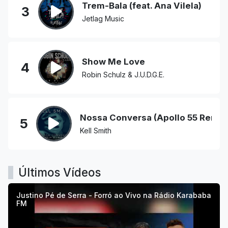
Trem-Bala (feat. Ana Vilela)
3
Jetlag Music
Show Me Love
4
Robin Schulz & J.U.D.G.E.
Nossa Conversa (Apollo 55 Remix
5
Kell Smith
Últimos Vídeos
Justino Pé de Serra - Forró ao Vivo na Rádio Karababa
FM