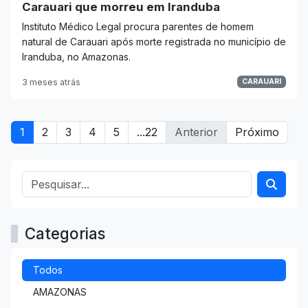
Carauari que morreu em Iranduba
Instituto Médico Legal procura parentes de homem
natural de Carauari após morte registrada no município de
Iranduba, no Amazonas.
3 meses atrás
CARAUARI
1
2
3
4
5
...22
Anterior
Próximo
Categorias
Todos
AMAZONAS